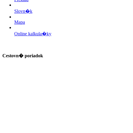
Slovn�k
Mapa
Online kalkula�ky
Cestovn� poriadok