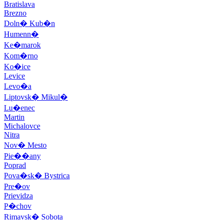
Bratislava
Brezno
Doln� Kub�n
Humenn�
Ke�marok
Kom�rno
Ko�ice
Levice
Levo�a
Liptovsk� Mikul�
Lu�enec
Martin
Michalovce
Nitra
Nov� Mesto
Pie��any
Poprad
Pova�sk� Bystrica
Pre�ov
Prievidza
P�chov
Rimavsk� Sobota