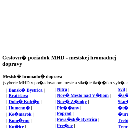
Cestovn� poriadok MHD - mestskej hromadnej
dopravy
Mestsk� hromadn� doprava
(vyberte MHD v po�adovanom meste a stla�te tla��tko vyh�ad
|
Nitra
|
|
Svit
|
|
Bansk� Bystrica
|
|
Nov� Mesto nad V�hom
|
|
�a�
|
Bratislava
|
|
Doln� Kub�n
|
|
Nov� Z�mky
|
|
Sta
|
Humenn�
|
|
Pie��any
|
|
�t�
|
Poprad
|
|
Ke�marok
|
|
�ur
|
Pova�sk� Bystrica
|
|
Kom�rno
|
|
Treb
|
Pre�ov
|
|
Ko�ice
|
|
Tre