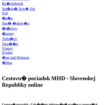
Ru�omberok
Spi�sk� Nov� Ves
Svit
�a�a
Star� �ubov�a
�t�rovo
�urany
Trebi�ov
Tren��n
Vranov
Zvolen
�iar nad Hronom
�ilina
Cestovn� poriadok MHD
- Slovenskej
Republiky online
Cestovn� poriadok
- Celo�t�tny informa�n� syst�m o cestovn�ch