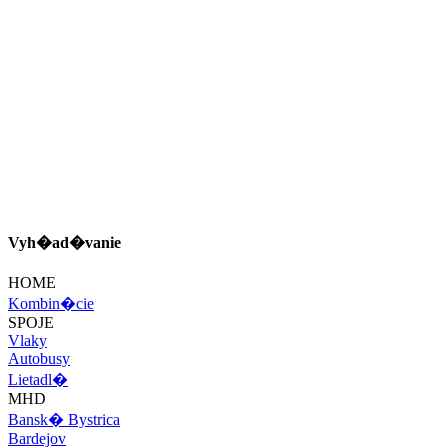
Vyh�ad�vanie
HOME
Kombin�cie
SPOJE
Vlaky
Autobusy
Lietadl�
MHD
Bansk� Bystrica
Bardejov