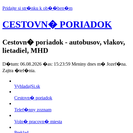
Pridajte si str�nku k ob��ben�m
CESTOVN� PORIADOK
Cestovn� poriadok
- autobusov, vlakov,
lietadiel, MHD
D�tum: 06.08.2026 �as: 15:23:59 Meniny dnes m� Jozef�na.
Zajtra �tef�nia.
VyhladajSi.sk
Cestovn� poriadok
Telef�nny zoznam
Voln� pracovn� miesta
Preklad