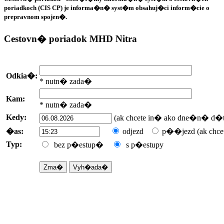
poriadkoch (CIS CP) je informa�n� syst�m obsahuj�ci inform�cie o
prepravnom spojen�.
Cestovn� poriadok MHD Nitra
Odkia�:
* nutn� zada�
Kam:
* nutn� zada�
Kedy:
(ak chcete in� ako dne�n� d�t
�as:
odjezd
p��jezd
(ak chc
Typ:
bez p�estup�
s p�estupy