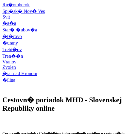
Ru�omberok
Spi�sk� Nov� Ves
Svit
�a�a
Star� �ubov�a
�t�rovo
�urany
Trebi�ov
Tren��n
Vranov
Zvolen
�iar nad Hronom
�ilina
Cestovn� poriadok MHD
- Slovenskej
Republiky online
Cestovn� poriadok
- Celo�t�tny informa�n� syst�m o cestovn�ch