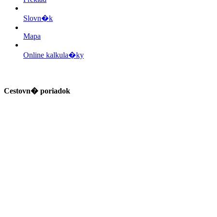
Slovn�k
Mapa
Online kalkula�ky
Cestovn� poriadok