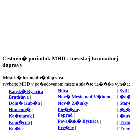
Cestovn� poriadok MHD - mestskej hromadnej
dopravy
Mestsk� hromadn� doprava
(vyberte MHD v po�adovanom meste a stla�te tla��tko vyh�ad
|
Nitra
|
|
Svit
|
|
Bansk� Bystrica
|
|
Nov� Mesto nad V�hom
|
|
�a�
|
Bratislava
|
|
Doln� Kub�n
|
|
Nov� Z�mky
|
|
Sta
|
Humenn�
|
|
Pie��any
|
|
�t�
|
Poprad
|
|
Ke�marok
|
|
�ur
|
Pova�sk� Bystrica
|
|
Kom�rno
|
|
Treb
|
Pre�ov
|
|
Ko�ice
|
|
Tre