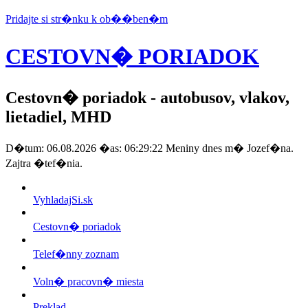
Pridajte si str�nku k ob��ben�m
CESTOVN� PORIADOK
Cestovn� poriadok
- autobusov, vlakov,
lietadiel, MHD
D�tum: 06.08.2026 �as: 06:29:22 Meniny dnes m� Jozef�na.
Zajtra �tef�nia.
VyhladajSi.sk
Cestovn� poriadok
Telef�nny zoznam
Voln� pracovn� miesta
Preklad