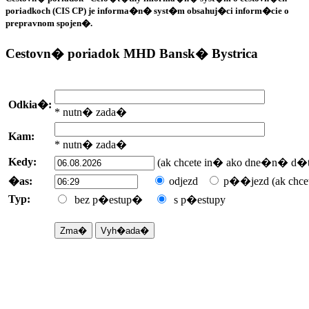
poriadkoch (CIS CP) je informa�n� syst�m obsahuj�ci inform�cie o
prepravnom spojen�.
Cestovn� poriadok MHD Bansk� Bystrica
Odkia�:
* nutn� zada�
Kam:
* nutn� zada�
Kedy:
(ak chcete in� ako dne�n� d�t
�as:
odjezd
p��jezd
(ak chc
Typ:
bez p�estup�
s p�estupy