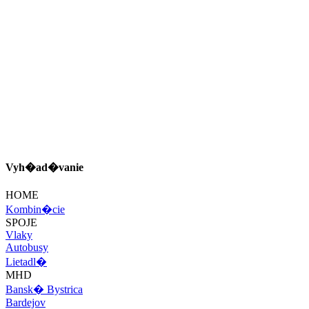
Vyh�ad�vanie
HOME
Kombin�cie
SPOJE
Vlaky
Autobusy
Lietadl�
MHD
Bansk� Bystrica
Bardejov